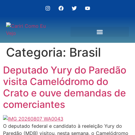
Categoria:
Brasil
Politica de Privacidade
Deputado Yury do Paredão
visita Camelódromo do
Crato e ouve demandas de
comerciantes
O deputado federal e candidato à reeleição Yury do
Paredão (MDB) visitou, nesta semana, o Camelódromo