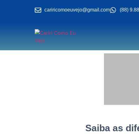
cariricomoeuvejo@gmail.com
(88) 9.8
Saiba as dif