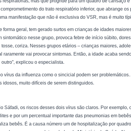
s respiratórias, mas que progride para um quadro de cansaço e 
 comprometimento do trato respiratório inferior, que abrange os
uma manifestação que não é exclusiva do VSR, mas é muito típi
 de forma geral, tem gerado surtos em crianças de idades maiore
 sintomático nesse grupo, provoca febre de início súbito, dores
 tosse, coriza. Nesses grupos etários – crianças maiores, adole
cial raramente vai provocar sintomas. Então, a idade acaba sendo
outro”, explicou o especialista.
o o vírus da influenza como o sincicial podem ser problemático
 idosos, muito difíceis de serem distinguidos.
 Sáfadi, os riscos desses dois vírus são claros. Por exemplo,
lites e por um percentual importante das pneumonias em bebês
aliza bebês. É a causa número um de hospitalização por quadros