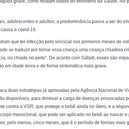
 aguda grave, como relatam dados do Ministério da Saúde. No p
es, adolescentes e adultos, a predominância passa a ser do vír
 causa a covid-19.
ram que ter infecção pelo sincicial nos primeiros meses de vid
pode se traduzir por tornar essa criança uma criança chiadora c
ncia, ou chiado no peito”. De acordo com Sáfadi, esses são imp
ção em idade tenra e de forma sintomática mais grave.
aca duas estratégias já aprovadas pela Agência Nacional de Vig
ão disponíveis, para diminuir a carga de doenças provocadas p
te contra a VSR, que protege o bebê ainda no útero, e a segu
corpo monoclonal, que pode ser aplicado no bebê ao nascer e
por, pelo menos, cinco meses, que é o período de formas mais g