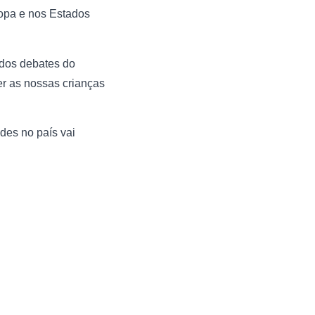
opa e nos Estados
 dos debates do
er as nossas crianças
des no país vai