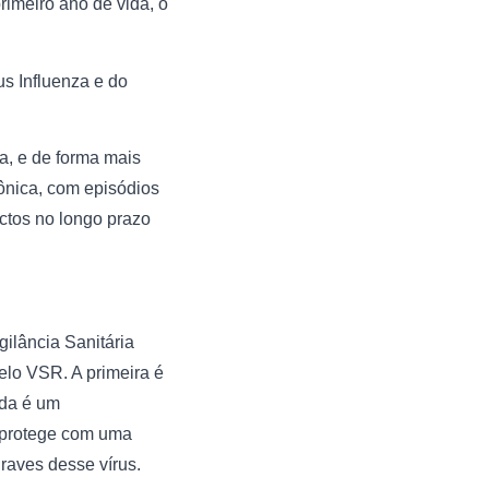
rimeiro ano de vida, o
us Influenza e do
a, e de forma mais
rônica, com episódios
actos no longo prazo
ilância Sanitária
elo VSR. A primeira é
nda é um
 protege com uma
raves desse vírus.