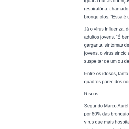
igual a outras doença
respiratória, chamado
bronquíolos. “Essa é 
Já o vírus Influenza,
adultos jovens. “É bem
garganta, sintomas de
jovens, o vírus sinci
suspeitar de um ou de 
Entre os idosos, tant
quadros parecidos nos
Riscos
Segundo Marco Aurélio
por 80% das bronquio
vírus que mais hospit