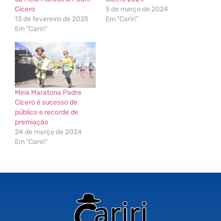
Cícero
5 de março de 2024
13 de fevereiro de 2025
Em "Cariri"
Em "Cariri"
Meia Maratona Padre
Cícero é sucesso de
público e recorde de
premiação
24 de março de 2024
Em "Cariri"