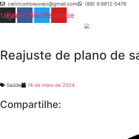
Ir
cariricomoeuvejo@gmail.com
(88) 9.8812-5476
para
stagram
Facebook
Twitter
Youtube
o
conteúdo
Reajuste de plano de s
Saúde
14 de maio de 2024
Compartilhe: