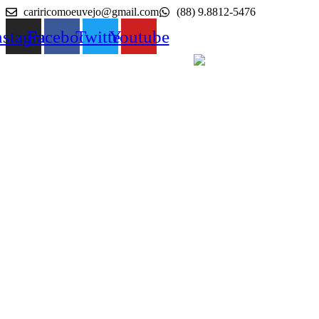
Ir
cariricomoeuvejo@gmail.com
(88) 9.8812-5476
para
nstagram
Facebook
Twitter
Youtube
o
conteúdo