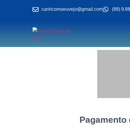
cariricomoeuvejo@gmail.com
(88) 9.8
Pagamento d