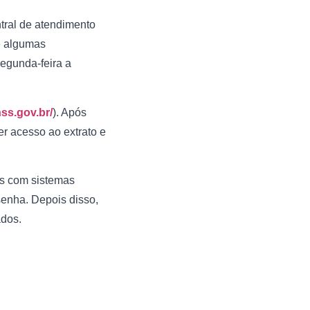
tral de atendimento
me algumas
segunda-feira a
nss.gov.br/
). Após
ter acesso ao extrato e
os com sistemas
senha. Depois disso,
ados.