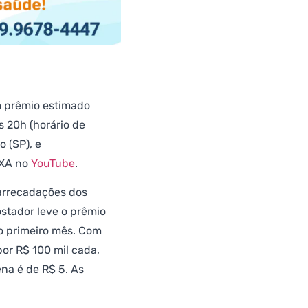
m prêmio estimado
s 20h (horário de
o (SP), e
IXA no
YouTube
.
 arrecadações dos
stador leve o prêmio
o primeiro mês. Com
por R$ 100 mil cada,
na é de R$ 5. As