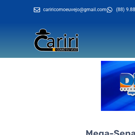
cariricomoeuvejo@gmail.com
(88) 9.8
Mega-Sena 