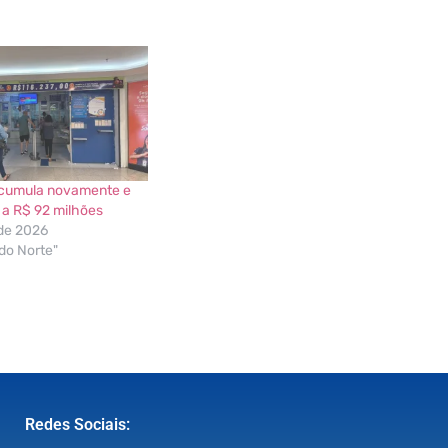
cumula novamente e
a R$ 92 milhões
 de 2026
do Norte"
Redes Sociais: