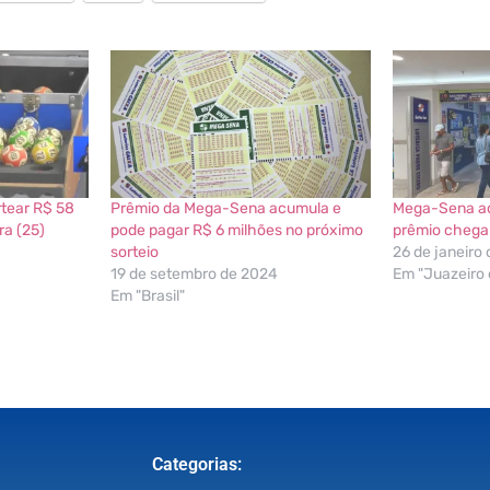
tear R$ 58
Prêmio da Mega-Sena acumula e
Mega-Sena a
ra (25)
pode pagar R$ 6 milhões no próximo
prêmio chega 
sorteio
26 de janeiro
19 de setembro de 2024
Em "Juazeiro 
Em "Brasil"
Categorias: