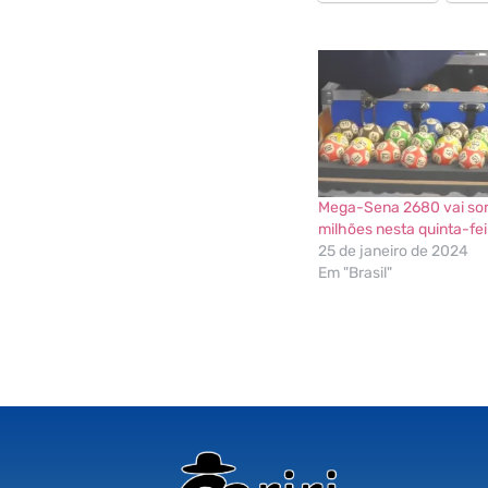
Mega-Sena 2680 vai sor
milhões nesta quinta-fei
25 de janeiro de 2024
Em "Brasil"