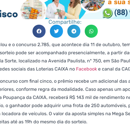
Compartilhe:
u e o concurso 2.785, que acontece dia 11 de outubro, te
sorteio pode ser acompanhado presencialmente, a partir da
da Sorte, localizado na Avenida Paulista, nº 750, em São Paul
redes sociais das Loterias CAIXA no
Facebook
e canal da CA
concurso com final cinco, o prêmio recebe um adicional das
eriores, conforme regra da modalidade. Caso apenas um apo
 na Poupança da CAIXA, receberá R$ 143 mil de rendimento n
mio, o ganhador pode adquirir uma frota de 250 automóveis, 
 locadora de veículos. O valor da aposta simples na Mega Se
itas até as 19h do mesmo dia do sorteio.