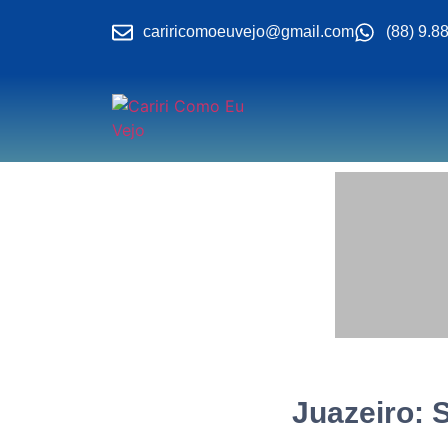
cariricomoeuvejo@gmail.com
(88) 9.8
Juazeiro: 