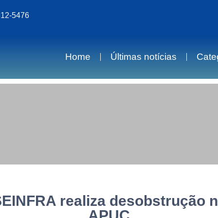
812-5476
Home
Últimas notícias
Cate
SEINFRA realiza desobstrução 
APUC