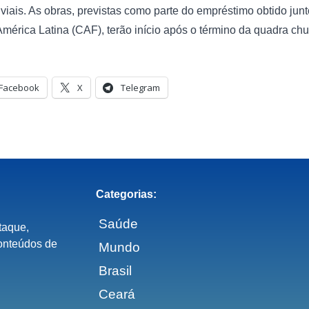
iais. As obras, previstas como parte do empréstimo obtido jun
érica Latina (CAF), terão início após o término da quadra ch
Facebook
X
Telegram
Categorias:
Saúde
taque,
onteúdos de
Mundo
Brasil
Ceará