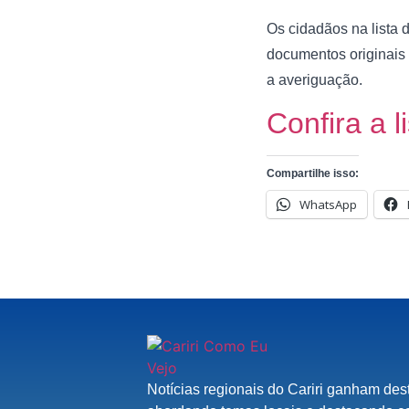
Os cidadãos na list
documentos originais 
a averiguação.
Confira a l
Compartilhe isso:
WhatsApp
Notícias regionais do Cariri ganham des