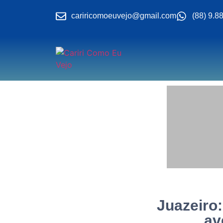
cariricomoeuvejo@gmail.com
(88) 9.8
Juazeiro
av