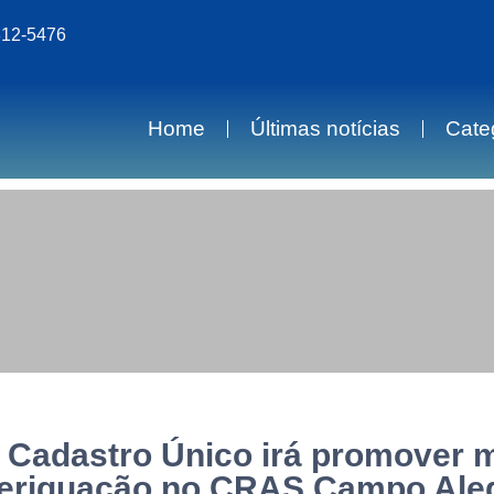
812-5476
Home
Últimas notícias
Cate
: Cadastro Único irá promover m
eriguação no CRAS Campo Ale