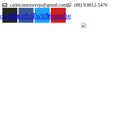
Ir
cariricomoeuvejo@gmail.com
(88) 9.8812-5476
para
nstagram
Facebook
Twitter
Youtube
o
conteúdo