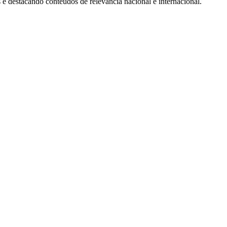
 e destacando conteúdos de relevância nacional e internacional.