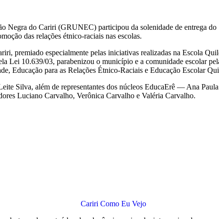
 Negra do Cariri (GRUNEC) participou da solenidade de entrega do Se
oção das relações étnico-raciais nas escolas.
riri, premiado especialmente pelas iniciativas realizadas na Escola Q
a Lei 10.639/03, parabenizou o município e a comunidade escolar pel
dade, Educação para as Relações Étnico-Raciais e Educação Escolar 
Leite Silva, além de representantes dos núcleos EducaErê — Ana Paula 
adores Luciano Carvalho, Verônica Carvalho e Valéria Carvalho.