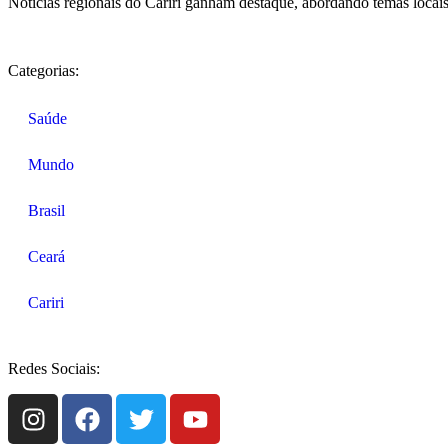
Notícias regionais do Cariri ganham destaque, abordando temas locais
Categorias:
Saúde
Mundo
Brasil
Ceará
Cariri
Redes Sociais: