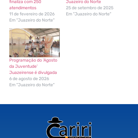
finaliza com 250
Juazeiro do Norte
atendimentos
25 de setembro de 2025
11 de fevereiro de 2026
Em "Juazeiro do Norte"
Em "Juazeiro do Norte"
Programação do ‘Agosto
da Juventude’
Juazeirense é divulgada
6 de agosto de 2026
Em "Juazeiro do Norte"