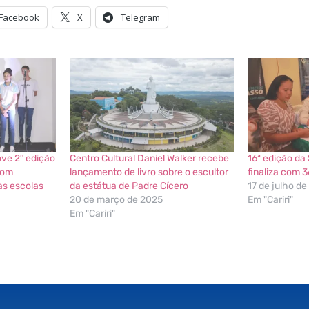
Facebook
X
Telegram
ve 2° edição
Centro Cultural Daniel Walker recebe
16ª edição da
com
lançamento de livro sobre o escultor
finaliza com 
as escolas
da estátua de Padre Cícero
17 de julho d
20 de março de 2025
Em "Cariri"
Em "Cariri"