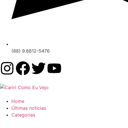
(88) 9.8812-5476
Home
Últimas notícias
Categorias