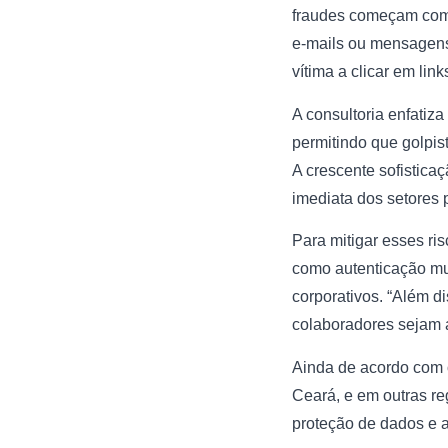
fraudes começam com 
e-mails ou mensagens
vítima a clicar em link
A consultoria enfatiz
permitindo que golpis
A crescente sofistica
imediata dos setores 
Para mitigar esses ri
como autenticação mul
corporativos. “Além d
colaboradores sejam a
Ainda de acordo com o
Ceará, e em outras reg
proteção de dados e 