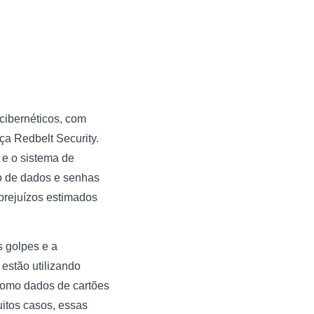
cibernéticos, com
ça Redbelt Security.
 e o sistema de
bo de dados e senhas
prejuízos estimados
s golpes e a
estão utilizando
como dados de cartões
uitos casos, essas