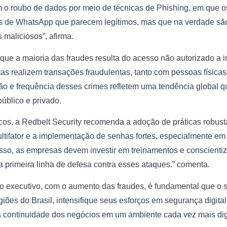
o roubo de dados por meio de técnicas de Phishing, em que o
 de WhatsApp que parecem legítimos, mas que na verdade são 
s maliciosos”, afirma.
a que a maioria das fraudes resulta do acesso não autorizado a 
tas realizem transações fraudulentas, tanto com pessoas físic
ção e frequência desses crimes refletem uma tendência global 
público e privado.
scos, a Redbelt Security recomenda a adoção de práticas robus
tifator e a implementação de senhas fortes, especialmente em
isso, as empresas devem investir em treinamentos e conscient
 primeira linha de defesa contra esses ataques.” comenta.
 executivo, com o aumento das fraudes, é fundamental que o s
iões do Brasil, intensifique seus esforços em segurança digital
a continuidade dos negócios em um ambiente cada vez mais digi