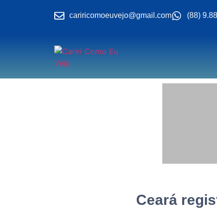
cariricomoeuvejo@gmail.com
(88) 9.8
Ceará regis