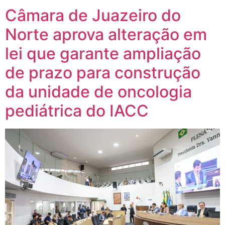
Câmara de Juazeiro do
Norte aprova alteração em
lei que garante ampliação
de prazo para construção
da unidade de oncologia
pediátrica do IACC