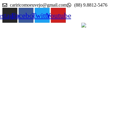
Ir
cariricomoeuvejo@gmail.com
(88) 9.8812-5476
para
nstagram
Facebook
Twitter
Youtube
o
conteúdo